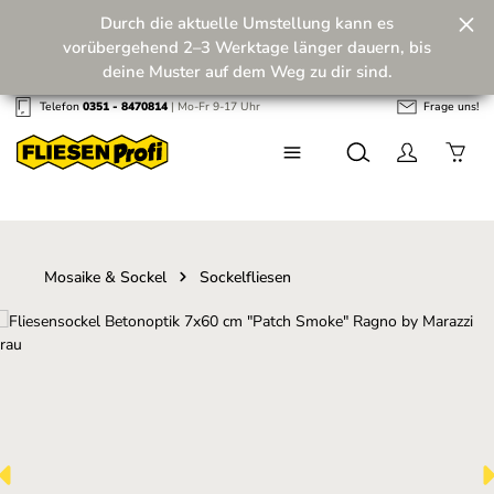
Durch die aktuelle Umstellung kann es
Zum Hauptinhalt springen
vorübergehend 2–3 Werktage länger dauern, bis
deine Muster auf dem Weg zu dir sind.
Telefon
0351 - 8470814
| Mo-Fr 9-17 Uhr
Frage uns!
Wir machen unseren Musterversand fit für die
Zukunft! 💪
Mosaike & Sockel
Sockelfliesen
Bildergalerie überspringen