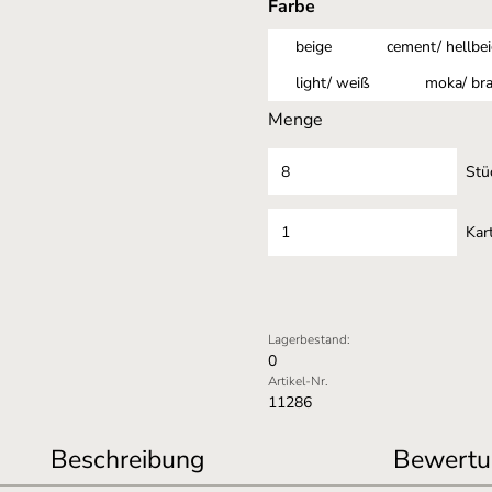
auswählen
Farbe
beige
cement/ hellbe
light/ weiß
moka/ br
Menge
Stü
Kar
Lagerbestand:
0
Artikel-Nr.
11286
Beschreibung
Bewertu