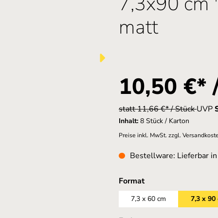
7,3x90 cm 
matt
10,50 €* 
statt 11,66 €* / Stück
UVP
Inhalt:
8 Stück / Karton
Preise inkl. MwSt. zzgl. Versandkost
Bestellware: Lieferbar i
auswählen
Format
7,3 x 60 cm
7,3 x 90