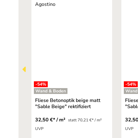
-54
%
-54
%
Wand & Boden
Wand
Fliese Betonoptik beige matt
Flies
"Sable Beige" rektifiziert
"Sabl
32,50 €* / m²
32,50
statt 70,21 €* / m²
UVP
UVP