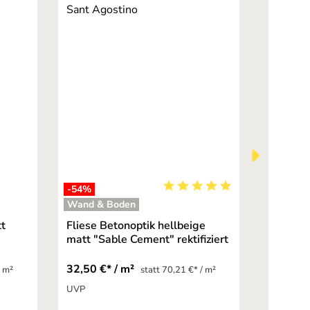
-54
%
Topselle
Durchschnittliche Bewertung
Wand & Boden
Wand & 
tt
Fliese Betonoptik hellbeige
Fliese 
matt "Sable Cement" rektifiziert
matt "Sa
32,50 €* / m²
32,50 €
/ m²
statt 70,21 €* / m²
UVP
UVP