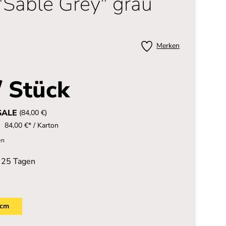
"Sable Grey" grau
Merken
/ Stück
SALE
(84,00 €)
84,00 €* / Karton
en
n 25 Tagen
 cm