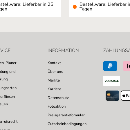
stellware: Lieferbar in 25
Bestellware: Lieferbar i
gen
Tagen
VICE
INFORMATION
ZAHLUNGS
sen-Planer
Kontakt
lung und
Über uns
erung
Märkte
ungsarten
Karriere
erfliesen
Datenschutz
ellen
Fotoaktion
Preisgarantieformular
rrufsrecht
Gutscheinbedingungen