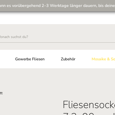
ann es vorübergehend 2–3 Werktage länger dauern, bis deine
Wir machen unseren Musterversand fit für die Zukunft! 💪
Gewerbe Fliesen
Zubehör
Mosaike & So
Fliesensock