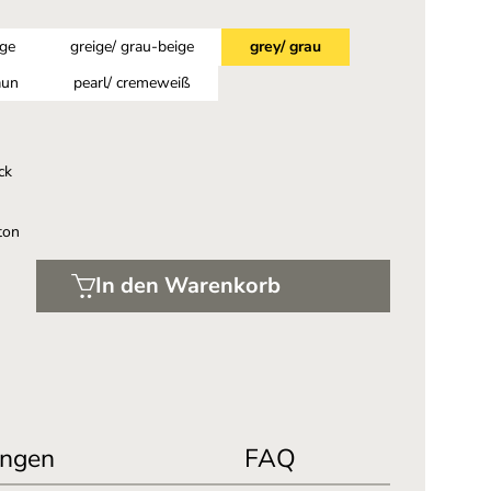
ige
greige/ grau-beige
grey/ grau
aun
pearl/ cremeweiß
ck
ton
In den Warenkorb
ngen
FAQ