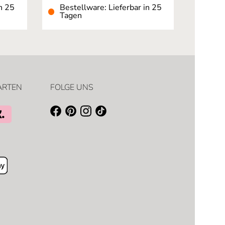
n 25
Bestellware: Lieferbar in 25
Beste
Tagen
Tage
ARTEN
FOLGE UNS