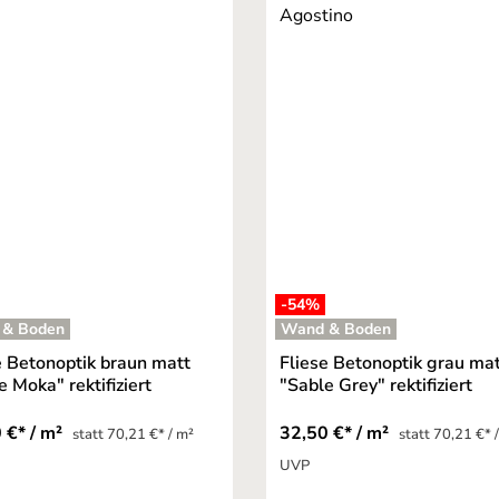
-54
%
 & Boden
Wand & Boden
e Betonoptik braun matt
Fliese Betonoptik grau ma
e Moka" rektifiziert
"Sable Grey" rektifiziert
 €* / m²
32,50 €* / m²
statt 70,21 €* / m²
statt 70,21 €* 
UVP