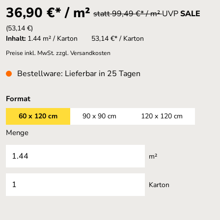
36,90 €* / m²
statt 99,49 €* / m²
UVP
SALE
(53,14 €)
Inhalt:
1.44 m² / Karton
53,14 €* / Karton
Preise inkl. MwSt. zzgl. Versandkosten
Bestellware: Lieferbar in 25 Tagen
auswählen
Format
60 x 120 cm
90 x 90 cm
120 x 120 cm
Menge
m²
Karton