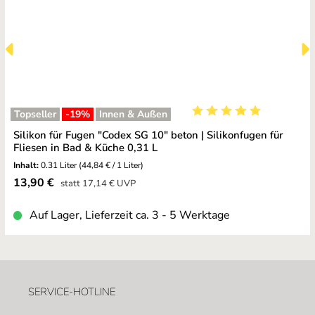
Topseller
-19
%
Innen & Außen
Durchschnittliche Bewe
Silikon für Fugen "Codex SG 10" beton | Silikonfugen für
Fliesen in Bad & Küche 0,31 L
Inhalt:
0.31 Liter
(44,84 € / 1 Liter)
Verkaufspreis:
13,90 €
Regulärer Preis:
statt
17,14 €
UVP
Auf Lager, Lieferzeit ca. 3 - 5 Werktage
SERVICE-HOTLINE