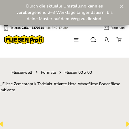
Durch die aktuelle Umstellung kann es
Zum Hauptinhalt springen
vorübergehend 2–3 Werktage länger dauern, bis
deine Muster auf dem Weg zu dir sind.
Telefon
0351 - 8470814
| Mo-Fr 9-17 Uhr
Frage uns!
Wir machen unseren Musterversand fit für die
Zukunft! 💪
Fliesenwelt
Formate
Fliesen 60 x 60
Bildergalerie überspringen