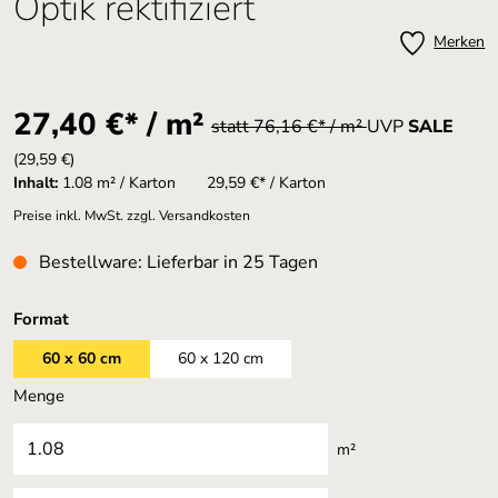
Optik rektifiziert
Merken
27,40 €* / m²
statt 76,16 €* / m²
UVP
SALE
(29,59 €)
Inhalt:
1.08 m² / Karton
29,59 €* / Karton
Preise inkl. MwSt. zzgl. Versandkosten
Bestellware: Lieferbar in 25 Tagen
auswählen
Format
60 x 60 cm
60 x 120 cm
Menge
m²