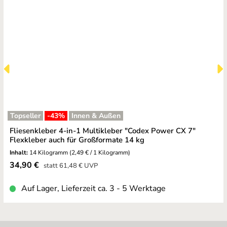
Topseller
-43
%
Innen & Außen
Fliesenkleber 4-in-1 Multikleber "Codex Power CX 7"
Flexkleber auch für Großformate 14 kg
Inhalt:
14 Kilogramm
(2,49 € / 1 Kilogramm)
Verkaufspreis:
34,90 €
Regulärer Preis:
statt
61,48 €
UVP
Auf Lager, Lieferzeit ca. 3 - 5 Werktage