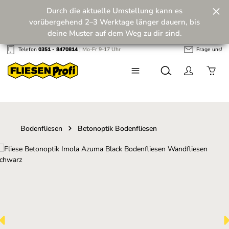
Durch die aktuelle Umstellung kann es
Zum Hauptinhalt springen
vorübergehend 2–3 Werktage länger dauern, bis
deine Muster auf dem Weg zu dir sind.
Telefon
0351 - 8470814
| Mo-Fr 9-17 Uhr
Frage uns!
Wir machen unseren Musterversand fit für die
Zukunft! 💪
Bodenfliesen
Betonoptik Bodenfliesen
Bildergalerie überspringen