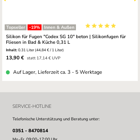
Topseller
-19
%
Innen & Außen
Durchschnittliche Bewe
Silikon für Fugen "Codex SG 10" beton | Silikonfugen für
Fliesen in Bad & Küche 0,31 L
Inhalt:
0.31 Liter
(44,84 € / 1 Liter)
Verkaufspreis:
13,90 €
Regulärer Preis:
statt
17,14 €
UVP
Auf Lager, Lieferzeit ca. 3 - 5 Werktage
SERVICE-HOTLINE
Telefonische Unterstützung und Beratung unter:
0351 - 8470814
Mo.-Fr. 09:00-17:00 Uhr