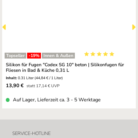
Topseller
-19
%
Innen & Außen
Durchschnittliche Bewe
Silikon für Fugen "Codex SG 10" beton | Silikonfugen für
Fliesen in Bad & Küche 0,31 L
Inhalt:
0.31 Liter
(44,84 € / 1 Liter)
Verkaufspreis:
13,90 €
Regulärer Preis:
statt
17,14 €
UVP
Auf Lager, Lieferzeit ca. 3 - 5 Werktage
SERVICE-HOTLINE