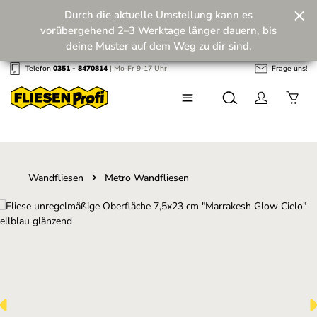
Durch die aktuelle Umstellung kann es
Zum Hauptinhalt springen
vorübergehend 2–3 Werktage länger dauern, bis
deine Muster auf dem Weg zu dir sind.
Telefon
0351 - 8470814
| Mo-Fr 9-17 Uhr
Frage uns!
Wir machen unseren Musterversand fit für die
Zukunft! 💪
Wandfliesen
Metro Wandfliesen
Bildergalerie überspringen