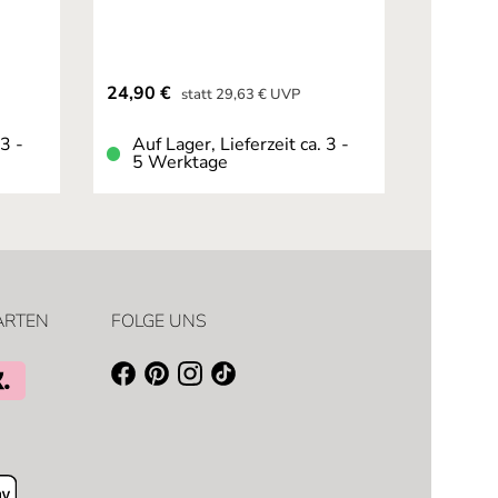
Verkaufspreis:
24,90 €
Regulärer Preis:
statt
29,63 €
UVP
 3 -
Auf Lager, Lieferzeit ca. 3 -
5 Werktage
ARTEN
FOLGE UNS