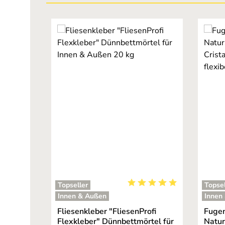
Produktgalerie überspringen
Topseller
Topsel
Durchschnittliche Bewertu
Innen & Außen
Innen
Fliesenkleber "FliesenProfi
Fugen
Flexkleber" Dünnbettmörtel für
Natur