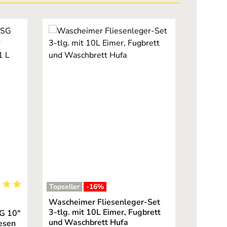
Topseller
-16
%
ernen
hnittliche Bewertung von 5 von 5 Sternen
Wascheimer Fliesenleger-Set
3-tlg. mit 10L Eimer, Fugbrett
SG 10"
und Waschbrett Hufa
iesen