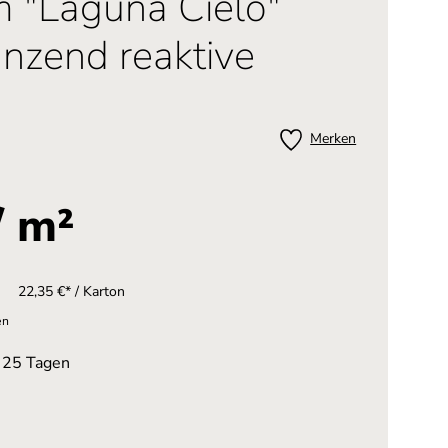
m "Laguna Cielo"
änzend reaktive
Merken
/ m²
22,35 €* / Karton
en
n 25 Tagen