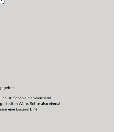
ngegeben.
ich ist. Schon ein abweichend
ngestellten Ware. Sollte also einmal
nsam eine Lösung! Eine