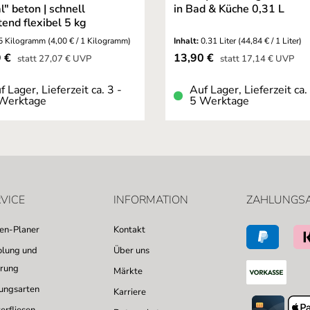
l" beton | schnell
in Bad & Küche 0,31 L
tend flexibel 5 kg
5 Kilogramm
(4,00 € / 1 Kilogramm)
Inhalt:
0.31 Liter
(44,84 € / 1 Liter)
fspreis:
Verkaufspreis:
9 €
13,90 €
Regulärer Preis:
Regulärer Preis:
statt
27,07 €
UVP
statt
17,14 €
UVP
f Lager, Lieferzeit ca. 3 -
Auf Lager, Lieferzeit ca.
Werktage
5 Werktage
VICE
INFORMATION
ZAHLUNGS
sen-Planer
Kontakt
lung und
Über uns
erung
Märkte
ungsarten
Karriere