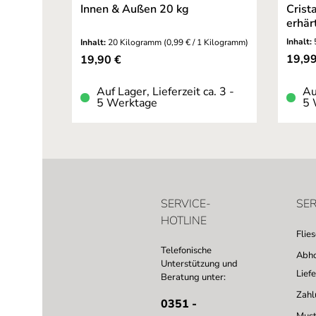
Innen & Außen 20 kg
Crista
erhär
Inhalt:
Inhalt:
20 Kilogramm
(0,99 € / 1 Kilogramm)
Verkau
Regulärer Preis:
19,9
19,90 €
Auf Lager, Lieferzeit ca. 3 -
Au
5 Werktage
5 
SERVICE-
SER
HOTLINE
Flie
Telefonische
Abho
Unterstützung und
Lief
Beratung unter:
Zahl
0351 -