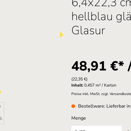
6,4x22,3 c
hellblau gl
Glasur
48,91 €* 
(22,35 €)
Inhalt:
0.457 m² / Karton
Preise inkl. MwSt. zzgl. Versandkost
Bestellware: Lieferbar i
Menge