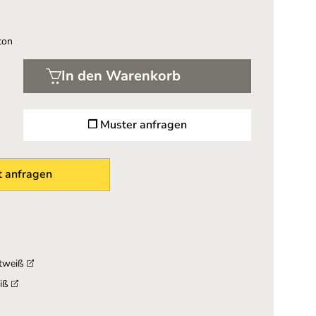
ton
In den Warenkorb
❐ Muster anfragen
 anfragen
ntweiß
eiß