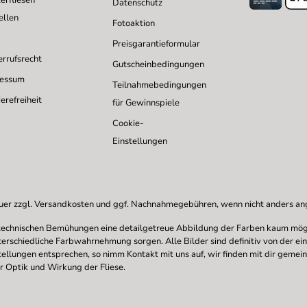
erfliesen
Datenschutz
ellen
Fotoaktion
Preisgarantieformular
rrufsrecht
Gutscheinbedingungen
ressum
Teilnahmebedingungen
erefreiheit
für Gewinnspiele
Cookie-
Einstellungen
uer zzgl.
Versandkosten
und ggf. Nachnahmegebühren, wenn nicht anders a
en technischen Bemühungen eine detailgetreue Abbildung der Farben kaum mögl
nterschiedliche Farbwahrnehmung sorgen. Alle Bilder sind definitiv von der ei
stellungen entsprechen, so nimm Kontakt mit uns auf, wir finden mit dir gemei
r Optik und Wirkung der Fliese.