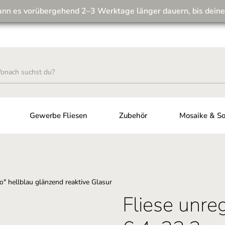
ann es vorübergehend 2–3 Werktage länger dauern, bis deine
Wir machen unseren Musterversand fit für die Zukunft! 💪
Gewerbe Fliesen
Zubehör
Mosaike & So
Fliese unre