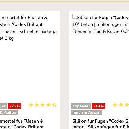
ler
-26
%
Topseller
-19
%
ng von 5 von 5 Sternen
Durchschnittliche Bewertung von 4.95 von 5 St
Durchsc
 & Außen
Innen & Außen
mörtel für Fliesen &
Silikon für Fugen "Codex 
stein "Codex Brillant
beton | Silikonfugen für Fl