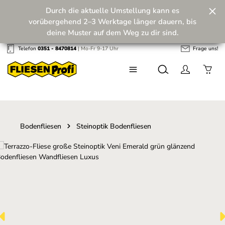
Durch die aktuelle Umstellung kann es
Zum Hauptinhalt springen
vorübergehend 2–3 Werktage länger dauern, bis
deine Muster auf dem Weg zu dir sind.
Telefon
0351 - 8470814
| Mo-Fr 9-17 Uhr
Frage uns!
Wir machen unseren Musterversand fit für die
Zukunft! 💪
Bodenfliesen
Steinoptik Bodenfliesen
Bildergalerie überspringen