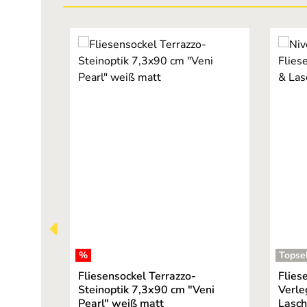
Produktgalerie überspringen
%
Topsel
Fliesensockel Terrazzo-
Flies
Steinoptik 7,3x90 cm "Veni
Verle
Pearl" weiß matt
Lasc