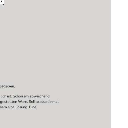
ngegeben.
ich ist. Schon ein abweichend
ngestellten Ware. Sollte also einmal
nsam eine Lösung! Eine