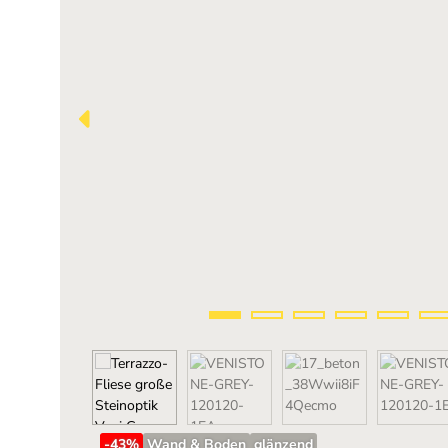
-43
%
Wand & Boden
glänzend