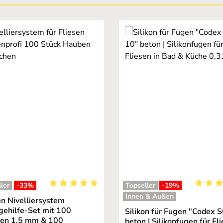
ler
-33
%
Topseller
-19
%
Durchschnittliche Bewertung von 5 von 5 Stern
Durchsc
Innen & Außen
en Nivelliersystem
gehilfe-Set mit 100
Silikon für Fugen "Codex 
hen 1,5 mm & 100
beton | Silikonfugen für Fl