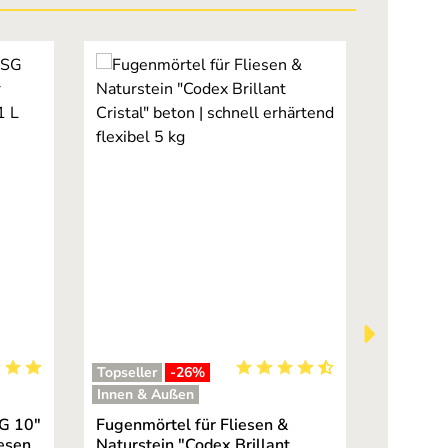
Topseller
-26
%
Topselle
en
hnittliche Bewertung von 5 von 5 Sternen
Durchschnittliche Bewertung
Innen & Außen
Innen &
SG 10"
Fugenmörtel für Fliesen &
Fliesenk
iesen
Naturstein "Codex Brillant
"Codex 