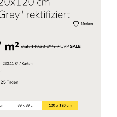
120x120 cm
rey" rektifiziert
Merken
/ m²
statt 140,30 €* / m²
UVP
SALE
230,11 €* / Karton
en
n 25 Tagen
 cm
89 x 89 cm
120 x 120 cm