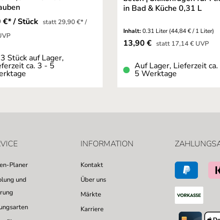
auben
in Bad & Küche 0,31 L
 €* / Stück
statt 29,90 €* /
Inhalt:
0.31 Liter
(44,84 € / 1 Liter)
 UVP
Verkaufspreis:
13,90 €
Regulärer Preis:
statt
17,14 €
UVP
3 Stück auf Lager,
eferzeit ca. 3 - 5
Auf Lager, Lieferzeit ca.
rktage
5 Werktage
VICE
INFORMATION
ZAHLUNGS
sen-Planer
Kontakt
lung und
Über uns
erung
Märkte
ungsarten
Karriere