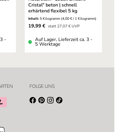
Cristal" beton | schnell
auch fü
erhärtend flexibel 5 kg
Inhalt:
5 Kilogramm
(4,00 € / 1 Kilogramm)
Inhalt:
14 
Verkaufspreis:
Verkaufsp
19,99 €
34,90 
Regulärer Preis:
statt
27,07 €
UVP
 3 -
Auf Lager, Lieferzeit ca. 3 -
Auf L
5 Werktage
5 We
ARTEN
FOLGE UNS