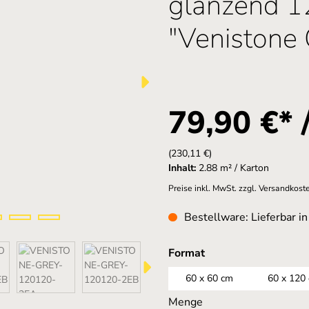
glänzend 
"Venistone G
79,90 €* 
(230,11 €)
Inhalt:
2.88 m² / Karton
Preise inkl. MwSt. zzgl. Versandkost
Bestellware: Lieferbar i
auswählen
Format
60 x 60 cm
60 x 120
Menge