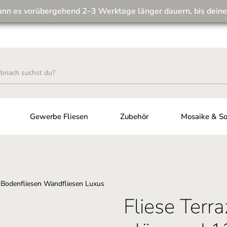
ann es vorübergehend 2–3 Werktage länger dauern, bis deine
Wir machen unseren Musterversand fit für die Zukunft! 💪
Gewerbe Fliesen
Zubehör
Mosaike & So
Fliese Terr