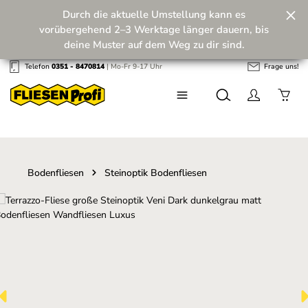
Durch die aktuelle Umstellung kann es
Zum Hauptinhalt springen
vorübergehend 2–3 Werktage länger dauern, bis
deine Muster auf dem Weg zu dir sind.
Telefon
0351 - 8470814
| Mo-Fr 9-17 Uhr
Frage uns!
Wir machen unseren Musterversand fit für die
Zukunft! 💪
Bodenfliesen
Steinoptik Bodenfliesen
Bildergalerie überspringen