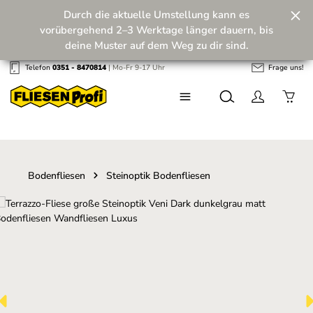
Durch die aktuelle Umstellung kann es
Zum Hauptinhalt springen
vorübergehend 2–3 Werktage länger dauern, bis
deine Muster auf dem Weg zu dir sind.
Telefon
0351 - 8470814
| Mo-Fr 9-17 Uhr
Frage uns!
Wir machen unseren Musterversand fit für die
Zukunft! 💪
Bodenfliesen
Steinoptik Bodenfliesen
Bildergalerie überspringen