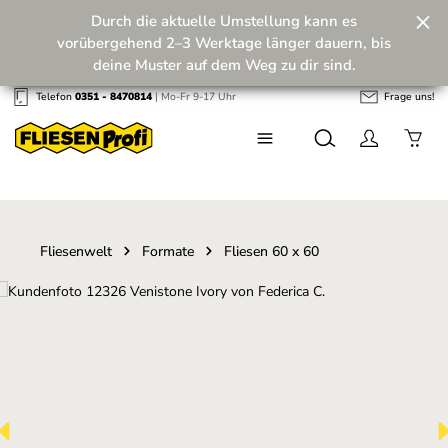
Durch die aktuelle Umstellung kann es
Zum Hauptinhalt springen
vorübergehend 2–3 Werktage länger dauern, bis
deine Muster auf dem Weg zu dir sind.
Telefon
0351 - 8470814
| Mo-Fr 9-17 Uhr
Frage uns!
Wir machen unseren Musterversand fit für die
Zukunft! 💪
Fliesenwelt
Formate
Fliesen 60 x 60
Bildergalerie überspringen