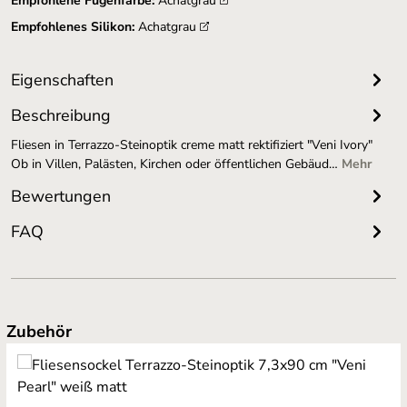
Empfohlene Fugenfarbe:
Achatgrau
Empfohlenes Silikon:
Achatgrau
Eigenschaften
Beschreibung
Fliesen in Terrazzo-Steinoptik creme matt rektifiziert "Veni Ivory"
Ob in Villen, Palästen, Kirchen oder öffentlichen Gebäud…
Mehr
Bewertungen
FAQ
Produktgalerie überspringen
Zubehör