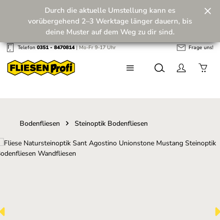
Durch die aktuelle Umstellung kann es
Zum Hauptinhalt springen
vorübergehend 2–3 Werktage länger dauern, bis
deine Muster auf dem Weg zu dir sind.
Telefon
0351 - 8470814
| Mo-Fr 9-17 Uhr
Frage uns!
Wir machen unseren Musterversand fit für die
Zukunft! 💪
Bodenfliesen
Steinoptik Bodenfliesen
Bildergalerie überspringen