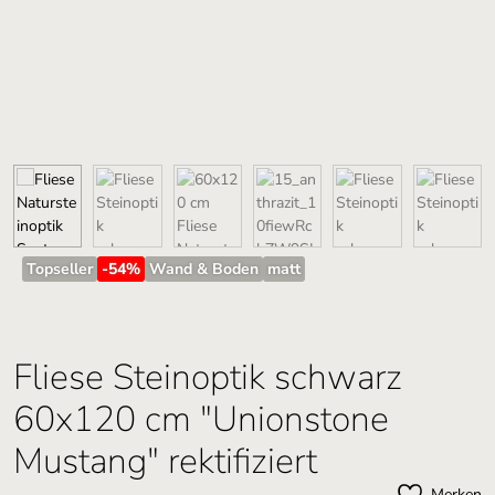
Topseller
-54
%
Wand & Boden
matt
Fliese Steinoptik schwarz
60x120 cm "Unionstone
Mustang" rektifiziert
Merken