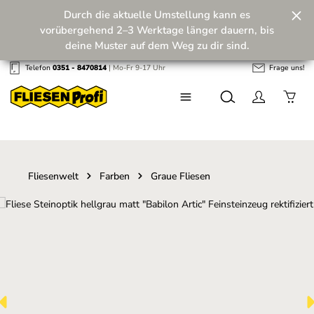
Durch die aktuelle Umstellung kann es
Zum Hauptinhalt springen
vorübergehend 2–3 Werktage länger dauern, bis
deine Muster auf dem Weg zu dir sind.
Telefon
0351 - 8470814
| Mo-Fr 9-17 Uhr
Frage uns!
Wir machen unseren Musterversand fit für die
Zukunft! 💪
Fliesenwelt
Farben
Graue Fliesen
Bildergalerie überspringen