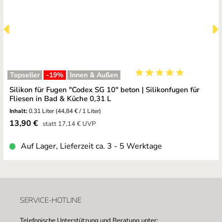
Topseller
-19
%
Innen & Außen
Durchschnittliche Bewe
Silikon für Fugen "Codex SG 10" beton | Silikonfugen für
Fliesen in Bad & Küche 0,31 L
Inhalt:
0.31 Liter
(44,84 € / 1 Liter)
Verkaufspreis:
13,90 €
Regulärer Preis:
statt
17,14 €
UVP
Auf Lager, Lieferzeit ca. 3 - 5 Werktage
SERVICE-HOTLINE
Telefonische Unterstützung und Beratung unter: