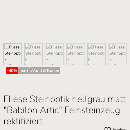
-40
%
matt
Wand & Boden
Fliese Steinoptik hellgrau matt
"Babilon Artic" Feinsteinzeug
rektifiziert
Merken