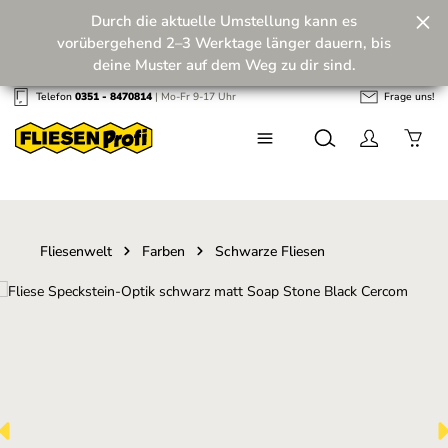
Durch die aktuelle Umstellung kann es
Zum Hauptinhalt springen
vorübergehend 2–3 Werktage länger dauern, bis
deine Muster auf dem Weg zu dir sind.
Telefon
0351 - 8470814
| Mo-Fr 9-17 Uhr
Frage uns!
Wir machen unseren Musterversand fit für die
Zukunft! 💪
Fliesenwelt
Farben
Schwarze Fliesen
Bildergalerie überspringen