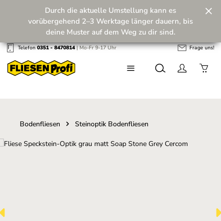
Durch die aktuelle Umstellung kann es
Zum Hauptinhalt springen
vorübergehend 2–3 Werktage länger dauern, bis
deine Muster auf dem Weg zu dir sind.
Telefon
0351 - 8470814
| Mo-Fr 9-17 Uhr
Frage uns!
Wir machen unseren Musterversand fit für die
Zukunft! 💪
Bodenfliesen
Steinoptik Bodenfliesen
Bildergalerie überspringen