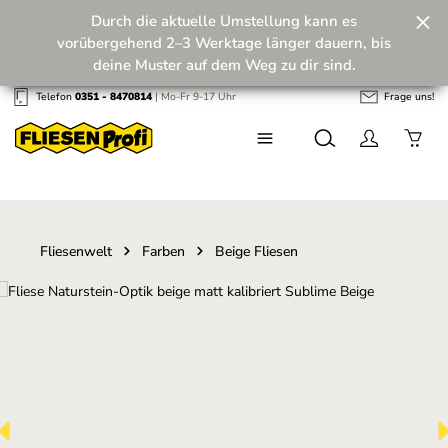
Durch die aktuelle Umstellung kann es
Zum Hauptinhalt springen
vorübergehend 2–3 Werktage länger dauern, bis
deine Muster auf dem Weg zu dir sind.
Telefon
0351 - 8470814
| Mo-Fr 9-17 Uhr
Frage uns!
Wir machen unseren Musterversand fit für die
Zukunft! 💪
Fliesenwelt
Farben
Beige Fliesen
Bildergalerie überspringen