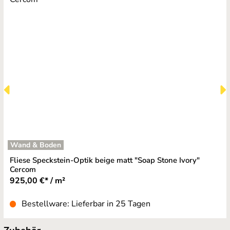
Wand & Boden
Fliese Speckstein-Optik beige matt "Soap Stone Ivory"
Cercom
925,00 €* / m²
Bestellware: Lieferbar in 25 Tagen
Produktgalerie überspringen