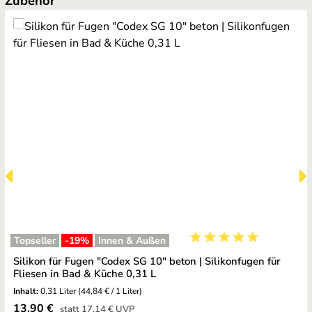
Zubehör
Topseller
-19
%
Innen & Außen
Durchschnittliche Bewe
Silikon für Fugen "Codex SG 10" beton | Silikonfugen für
Fliesen in Bad & Küche 0,31 L
Inhalt:
0.31 Liter
(44,84 € / 1 Liter)
Verkaufspreis:
13,90 €
Regulärer Preis:
statt
17,14 €
UVP