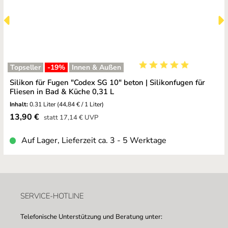
Topseller
-19
%
Innen & Außen
Durchschnittliche Bewe
Silikon für Fugen "Codex SG 10" beton | Silikonfugen für
Fliesen in Bad & Küche 0,31 L
Inhalt:
0.31 Liter
(44,84 € / 1 Liter)
Verkaufspreis:
13,90 €
Regulärer Preis:
statt
17,14 €
UVP
Auf Lager, Lieferzeit ca. 3 - 5 Werktage
SERVICE-HOTLINE
Telefonische Unterstützung und Beratung unter: