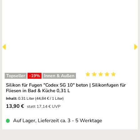
Topseller
-19
%
Innen & Außen
Durchschnittliche Bewe
Silikon für Fugen "Codex SG 10" beton | Silikonfugen für
Fliesen in Bad & Küche 0,31 L
Inhalt:
0.31 Liter
(44,84 € / 1 Liter)
Verkaufspreis:
13,90 €
Regulärer Preis:
statt
17,14 €
UVP
Auf Lager, Lieferzeit ca. 3 - 5 Werktage