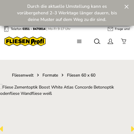
Durch die aktuelle Umstellung kann es
Zum Hauptinhalt springen
vorübergehend 2–3 Werktage länger dauern, bis
deine Muster auf dem Weg zu dir sind.
Telefon
0351 - 8470814
| Mo-Fr 9-17 Uhr
Frage uns!
Wir machen unseren Musterversand fit für die
Zukunft! 💪
Fliesenwelt
Formate
Fliesen 60 x 60
Bildergalerie überspringen