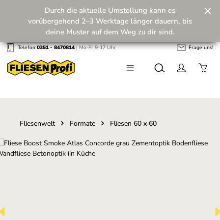
Durch die aktuelle Umstellung kann es
Zum Hauptinhalt springen
vorübergehend 2–3 Werktage länger dauern, bis
deine Muster auf dem Weg zu dir sind.
Telefon
0351 - 8470814
| Mo-Fr 9-17 Uhr
Frage uns!
Wir machen unseren Musterversand fit für die
Zukunft! 💪
Fliesenwelt
Formate
Fliesen 60 x 60
Bildergalerie überspringen