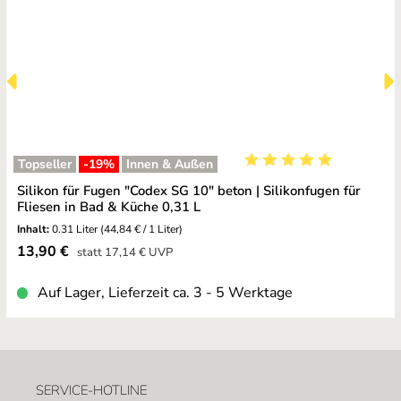
Topseller
-19
%
Innen & Außen
Durchschnittliche Bewe
Silikon für Fugen "Codex SG 10" beton | Silikonfugen für
Fliesen in Bad & Küche 0,31 L
Inhalt:
0.31 Liter
(44,84 € / 1 Liter)
Verkaufspreis:
13,90 €
Regulärer Preis:
statt
17,14 €
UVP
Auf Lager, Lieferzeit ca. 3 - 5 Werktage
SERVICE-HOTLINE