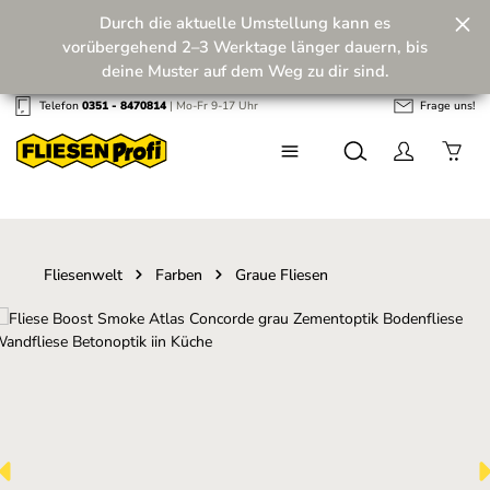
Durch die aktuelle Umstellung kann es
Zum Hauptinhalt springen
vorübergehend 2–3 Werktage länger dauern, bis
deine Muster auf dem Weg zu dir sind.
Telefon
0351 - 8470814
| Mo-Fr 9-17 Uhr
Frage uns!
Wir machen unseren Musterversand fit für die
Zukunft! 💪
Fliesenwelt
Farben
Graue Fliesen
Bildergalerie überspringen