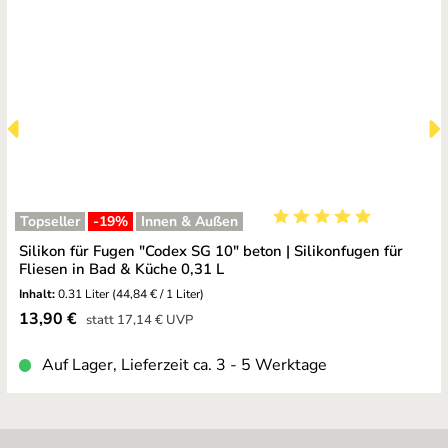
Topseller
-19
%
Innen & Außen
Durchschnittliche Bewe
Silikon für Fugen "Codex SG 10" beton | Silikonfugen für
Fliesen in Bad & Küche 0,31 L
Inhalt:
0.31 Liter
(44,84 € / 1 Liter)
Verkaufspreis:
13,90 €
Regulärer Preis:
statt
17,14 €
UVP
Auf Lager, Lieferzeit ca. 3 - 5 Werktage