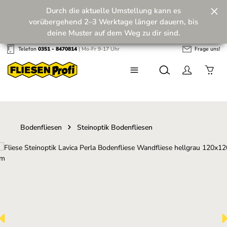
Durch die aktuelle Umstellung kann es
Zum Hauptinhalt springen
vorübergehend 2–3 Werktage länger dauern, bis
deine Muster auf dem Weg zu dir sind.
Telefon
0351 - 8470814
| Mo-Fr 9-17 Uhr
Frage uns!
Wir machen unseren Musterversand fit für die
Zukunft! 💪
Bodenfliesen
Steinoptik Bodenfliesen
Bildergalerie überspringen