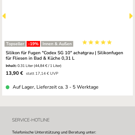
Topseller
-19
%
Innen & Außen
Durchschnittliche Bewe
Silikon für Fugen "Codex SG 10" achatgrau | Silikonfugen
für Fliesen in Bad & Küche 0,31 L
Inhalt:
0.31 Liter
(44,84 € / 1 Liter)
Verkaufspreis:
13,90 €
Regulärer Preis:
statt
17,14 €
UVP
Auf Lager, Lieferzeit ca. 3 - 5 Werktage
SERVICE-HOTLINE
Telefonische Unterstützung und Beratung unter: