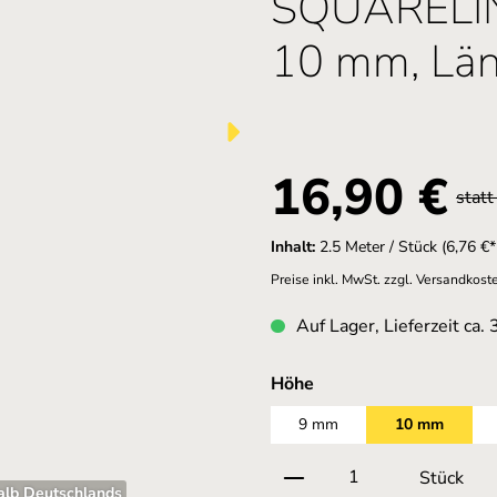
SQUARELINE
10 mm, Lä
Verkaufspreis:
16,90 €
stat
Inhalt:
2.5 Meter / Stück
(6,76 €*
Preise inkl. MwSt. zzgl. Versandkost
Auf Lager, Lieferzeit ca.
auswählen
Höhe
9 mm
10 mm
Produkt Anzahl: Gi
Stück
alb Deutschlands