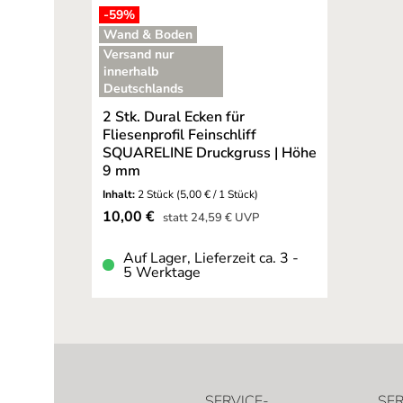
-59
%
Wand & Boden
Versand nur
innerhalb
Deutschlands
2 Stk. Dural Ecken für
Fliesenprofil Feinschliff
SQUARELINE Druckgruss | Höhe
9 mm
Inhalt:
2 Stück
(5,00 € / 1 Stück)
Verkaufspreis:
10,00 €
Regulärer Preis:
statt
24,59 €
UVP
Auf Lager, Lieferzeit ca. 3 -
5 Werktage
SERVICE-
SER