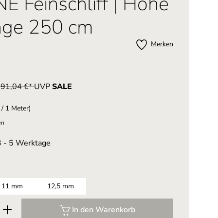
 Feinschliff | Höhe
nge 250 cm
Merken
t 91,04 €*
UVP
SALE
 / 1 Meter)
en
 3 - 5 Werktage
11 mm
12,5 mm
b den gewünschten Wert ein oder benutze
In den Warenkorb