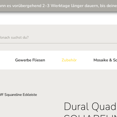
ann es vorübergehend 2–3 Werktage länger dauern, bis deine
Wir machen unseren Musterversand fit für die Zukunft! 💪
Gewerbe Fliesen
Zubehör
Mosaike & So
Dural Quadr