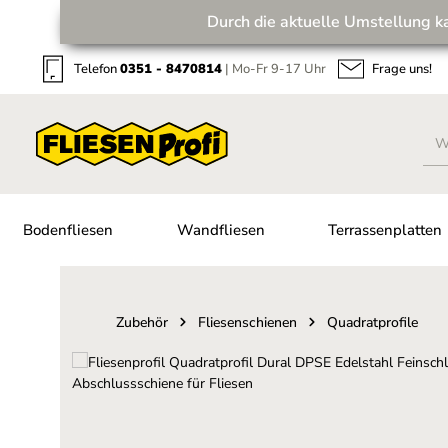
Durch die aktuelle Umstellung k
Zum Hauptinhalt springen
Zur Suche springen
Zur Hauptnavigation springen
Telefon
0351 - 8470814
| Mo-Fr 9-17 Uhr
Frage uns!
Bodenfliesen
Wandfliesen
Terrassenplatten
Zubehör
Fliesenschienen
Quadratprofile
Bildergalerie überspringen