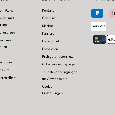
sen-Planer
Kontakt
lung und
Über uns
erung
Märkte
ungsarten
Karriere
erfliesen
Datenschutz
ellen
Fotoaktion
Preisgarantieformular
rrufsrecht
Gutscheinbedingungen
ressum
Teilnahmebedingungen
erefreiheit
für Gewinnspiele
Cookie-
Einstellungen