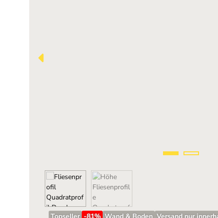
Topseller
-81
%
Wand & Boden
Versand nur innerh