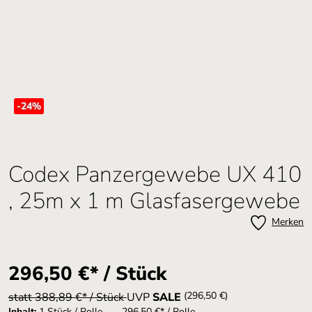
-24
%
Codex Panzergewebe UX 410
, 25m x 1 m Glasfasergewebe
Merken
296,50 €* / Stück
(296,50 €)
statt 388,89 €* / Stück
UVP
SALE
Inhalt:
1 Stück / Rolle
296,50 €* / Rolle