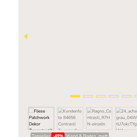
Topseller
-49
%
Wand & Boden
matt