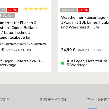
ler
-26
%
Topseller
-16
%
ng von 5 von 5 Sternen
Durchschnittliche Bewertung von 4.95 von 5 St
 & Außen
Wascheimer Fliesenleger-
3-tlg. mit 10L Eimer, Fugb
mörtel für Fliesen &
und Waschbrett Hufa
stein "Codex Brillant
l" beton | schnell
tend flexibel 5 kg
5 Kilogramm
(4,00 € / 1 Kilogramm)
fspreis:
Verkaufspreis:
9 €
24,90 €
Regulärer Preis:
Regulärer Preis:
statt
27,07 €
UVP
statt
29,63 €
UVP
f Lager, Lieferzeit ca. 3 -
Auf Lager, Lieferzeit ca.
Werktage
5 Werktage
VICE
INFORMATION
ZAHLUNGS