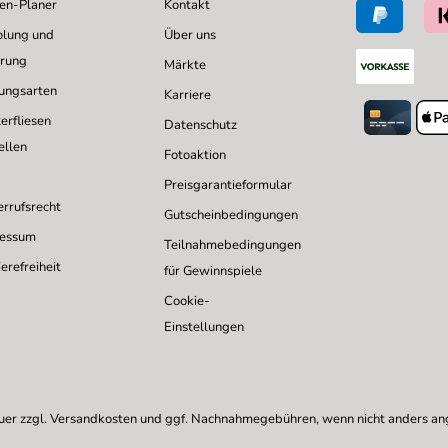
sen-Planer
Kontakt
lung und
Über uns
erung
Märkte
ungsarten
Karriere
erfliesen
Datenschutz
ellen
Fotoaktion
Preisgarantieformular
rrufsrecht
Gutscheinbedingungen
ressum
Teilnahmebedingungen
erefreiheit
für Gewinnspiele
Cookie-
Einstellungen
uer zzgl.
Versandkosten
und ggf. Nachnahmegebühren, wenn nicht anders a