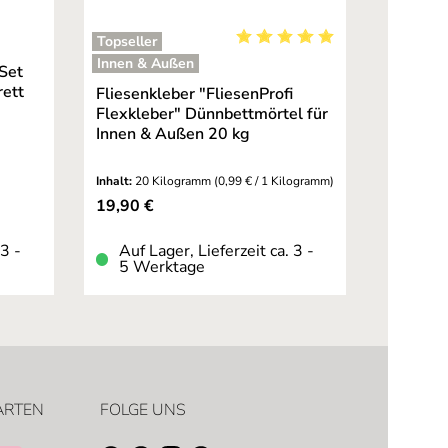
Topseller
ernen
Durchschnittliche Bewertung
Innen & Außen
Set
rett
Fliesenkleber "FliesenProfi
Flexkleber" Dünnbettmörtel für
Innen & Außen 20 kg
Inhalt:
20 Kilogramm
(0,99 € / 1 Kilogramm)
Regulärer Preis:
19,90 €
 3 -
Auf Lager, Lieferzeit ca. 3 -
5 Werktage
ARTEN
FOLGE UNS