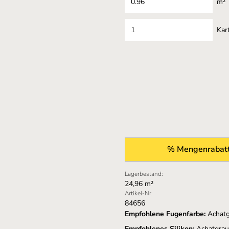
m²
Kar
% Mengenrabatt
Lagerbestand:
24,96 m²
Artikel-Nr.
84656
Empfohlene Fugenfarbe:
Achat
Empfohlenes Silikon:
Achatgra