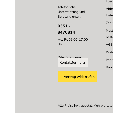
Flie
Telefonische
Abho
Unterstützung und
Lief
Beratung unter:
Zahl
0351 -
Must
8470814
best
Mo.-Fr. 09:00-17:00
Uhr
AGB
Wide
Oder über unser
Imp
Kontaktformular
.
Barri
Vertrag widerrufen
Alle Preise inkl. gesetzl. Mehrwertste