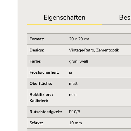
Eigenschaften
Bes
Format:
20 x 20 cm
Design:
Vintage/Retro, Zementoptik
Farbe:
grün, weiß
Frostsicherheit:
ja
Oberfläche:
matt
Rektifiziert /
nein
Kalibriert:
Rutschfestigkeit:
R10/B
Stärke:
10 mm