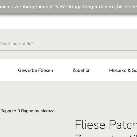
ann es vorübergehend 2–3 Werktage länger dauern, bis deine
Wir machen unseren Musterversand fit für die Zukunft! 💪
Gewerbe Fliesen
Zubehör
Mosaike & So
Fliese Pat