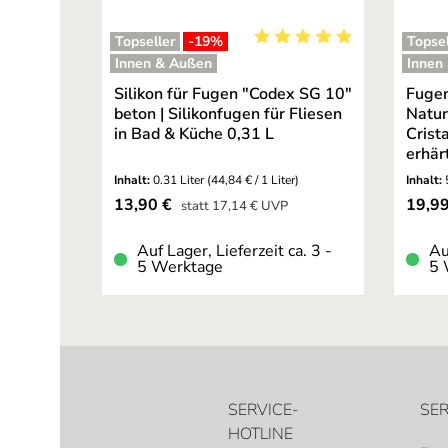
Topseller
-19
%
Topsel
Durchschnittliche Bewertu
Innen & Außen
Innen
Silikon für Fugen "Codex SG 10"
Fugen
beton | Silikonfugen für Fliesen
Natur
in Bad & Küche 0,31 L
Crista
erhär
Inhalt:
0.31 Liter
(44,84 € / 1 Liter)
Inhalt:
Verkaufspreis:
Verkau
13,90 €
19,9
Regulärer Preis:
statt
17,14 €
UVP
Auf Lager, Lieferzeit ca. 3 -
Au
5 Werktage
5 
SERVICE-
SER
HOTLINE