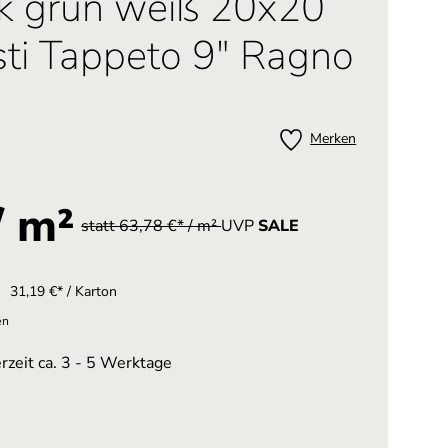
k grün weiß 20x20
sti Tappeto 9" Ragno
Merken
/ m²
statt 63,78 €* / m²
UVP
SALE
31,19 €* / Karton
en
rzeit ca. 3 - 5 Werktage