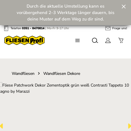
Durch die aktuelle Umstellung kann es
Zum Hauptinhalt springen
vorübergehend 2–3 Werktage länger dauern, bis
deine Muster auf dem Weg zu dir sind.
Telefon
0351 - 8470814
| Mo-Fr 9-17 Uhr
Frage uns!
Wir machen unseren Musterversand fit für die
Zukunft! 💪
Wandfliesen
Wandfliesen Dekore
Bildergalerie überspringen