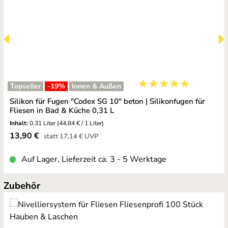
Topseller
-19
%
Innen & Außen
Durchschnittliche Bewe
Silikon für Fugen "Codex SG 10" beton | Silikonfugen für
Fliesen in Bad & Küche 0,31 L
Inhalt:
0.31 Liter
(44,84 € / 1 Liter)
Verkaufspreis:
13,90 €
Regulärer Preis:
statt
17,14 €
UVP
Auf Lager, Lieferzeit ca. 3 - 5 Werktage
Produktgalerie überspringen
Zubehör