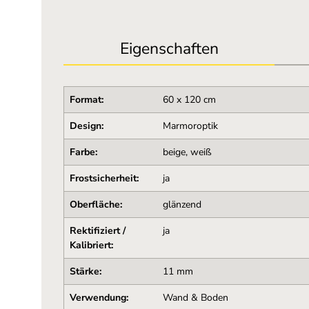
Eigenschaften
Format:
60 x 120 cm
Design:
Marmoroptik
Farbe:
beige, weiß
Frostsicherheit:
ja
Oberfläche:
glänzend
Rektifiziert /
ja
Kalibriert:
Stärke:
11 mm
Verwendung:
Wand & Boden