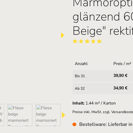
Marmoropti
glänzend 6
Beige" rektif
Durchschnittliche Bewertung vo
Anzahl
Preis / m²
39,90 €
Bis
31
34,90 €
Ab
32
Inhalt:
1.44 m² / Karton
Preise inkl. MwSt. zzgl. Versandkost
Bestellware: Lieferbar i