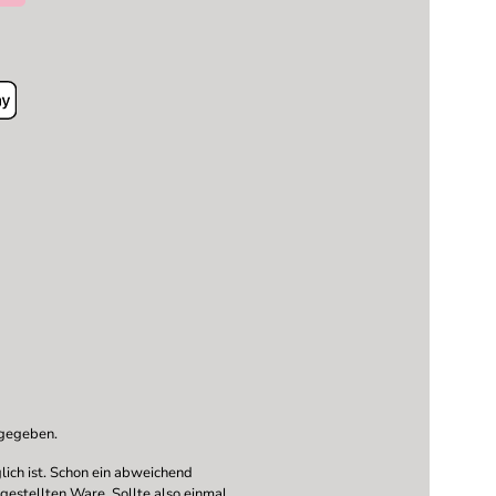
ngegeben.
ich ist. Schon ein abweichend
ngestellten Ware. Sollte also einmal