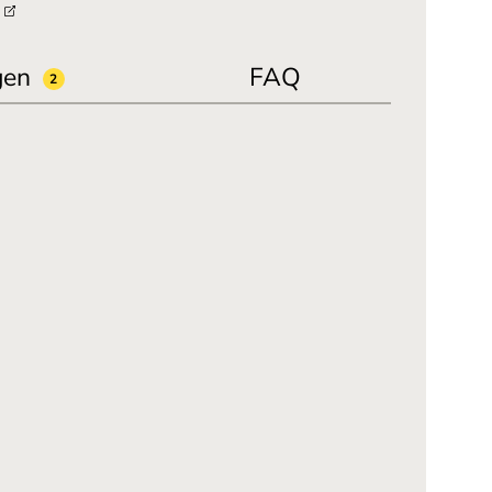
u
gen
FAQ
2