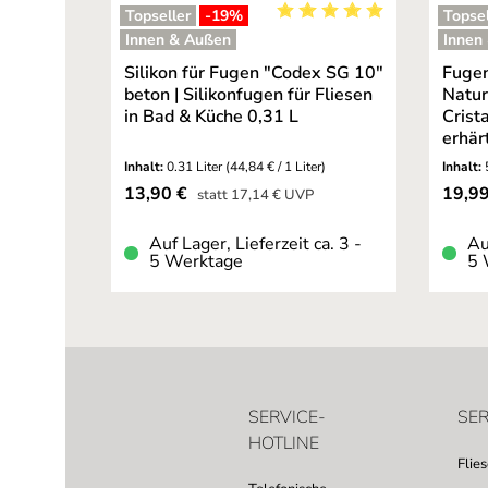
Topseller
-19
%
Topsel
Durchschnittliche Bewertu
Innen & Außen
Innen
Silikon für Fugen "Codex SG 10"
Fugen
beton | Silikonfugen für Fliesen
Natur
in Bad & Küche 0,31 L
Crista
erhär
Inhalt:
0.31 Liter
(44,84 € / 1 Liter)
Inhalt:
Verkaufspreis:
Verkau
13,90 €
19,9
Regulärer Preis:
statt
17,14 €
UVP
Auf Lager, Lieferzeit ca. 3 -
Au
5 Werktage
5 
SERVICE-
SER
HOTLINE
Flie