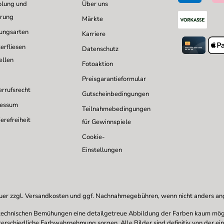
lung und
Über uns
erung
Märkte
ungsarten
Karriere
erfliesen
Datenschutz
ellen
Fotoaktion
Preisgarantieformular
rrufsrecht
Gutscheinbedingungen
ressum
Teilnahmebedingungen
erefreiheit
für Gewinnspiele
Cookie-
Einstellungen
uer zzgl.
Versandkosten
und ggf. Nachnahmegebühren, wenn nicht anders a
en technischen Bemühungen eine detailgetreue Abbildung der Farben kaum mögl
nterschiedliche Farbwahrnehmung sorgen. Alle Bilder sind definitiv von der ei