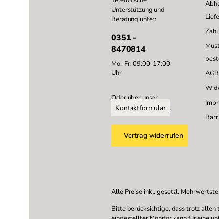
Telefonische
Abho
Unterstützung und
Lief
Beratung unter:
Zahl
0351 -
Must
8470814
best
Mo.-Fr. 09:00-17:00
Uhr
AGB
Wide
Oder über unser
Imp
Kontaktformular
.
Barri
Vertrag widerrufen
Alle Preise inkl. gesetzl. Mehrwertste
Bitte berücksichtige, dass trotz all
eingestellter Monitor kann für eine u