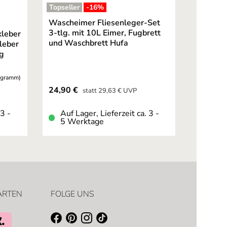
Topseller
-16
%
ernen
Wascheimer Fliesenleger-Set
3-tlg. mit 10L Eimer, Fugbrett
kleber
und Waschbrett Hufa
leber
kg
logramm)
Verkaufspreis:
24,90 €
Regulärer Preis:
statt
29,63 €
UVP
 3 -
Auf Lager, Lieferzeit ca. 3 -
5 Werktage
ARTEN
FOLGE UNS