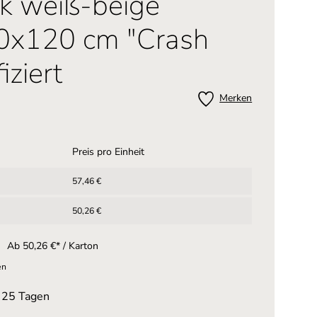
k weiß-beige
0x120 cm "Crash
iziert
Merken
n 5 von 5 Sternen
Preis pro Einheit
57,46 €
50,26 €
Ab 50,26 €* / Karton
en
n 25 Tagen