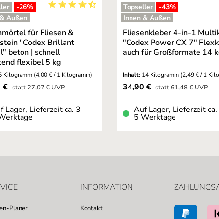
ler
-26
%
Topseller
-43
%
ng von 5 von 5 Sternen
Durchschnittliche Bewertung von 4.95 von 5 St
 & Außen
Innen & Außen
mörtel für Fliesen &
Fliesenkleber 4-in-1 Multi
stein "Codex Brillant
"Codex Power CX 7" Flexk
l" beton | schnell
auch für Großformate 14 
tend flexibel 5 kg
5 Kilogramm
(4,00 € / 1 Kilogramm)
Inhalt:
14 Kilogramm
(2,49 € / 1 Ki
fspreis:
Verkaufspreis:
9 €
34,90 €
Regulärer Preis:
Regulärer Preis:
statt
27,07 €
UVP
statt
61,48 €
UVP
f Lager, Lieferzeit ca. 3 -
Auf Lager, Lieferzeit ca.
Werktage
5 Werktage
VICE
INFORMATION
ZAHLUNGS
sen-Planer
Kontakt