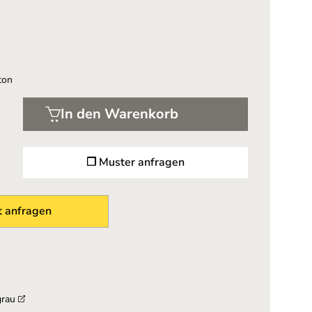
ton
In den Warenkorb
❐ Muster anfragen
 anfragen
grau