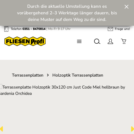
Durch die aktuelle Umstellung kann es
Zum Hauptinhalt springen
vorübergehend 2–3 Werktage länger dauern, bis
deine Muster auf dem Weg zu dir sind.
Telefon
0351 - 8470814
| Mo-Fr 9-17 Uhr
Frage uns!
Wir machen unseren Musterversand fit für die
Zukunft! 💪
Terrassenplatten
Holzoptik Terrassenplatten
Bildergalerie überspringen