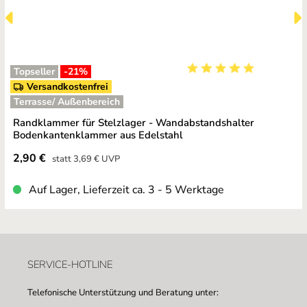
Topseller
-21
%
Durchschnittliche Bewe
Versandkostenfrei
Terrasse/ Außenbereich
Randklammer für Stelzlager - Wandabstandshalter
Bodenkantenklammer aus Edelstahl
Verkaufspreis:
2,90 €
Regulärer Preis:
statt
3,69 €
UVP
Auf Lager, Lieferzeit ca. 3 - 5 Werktage
SERVICE-HOTLINE
Telefonische Unterstützung und Beratung unter: