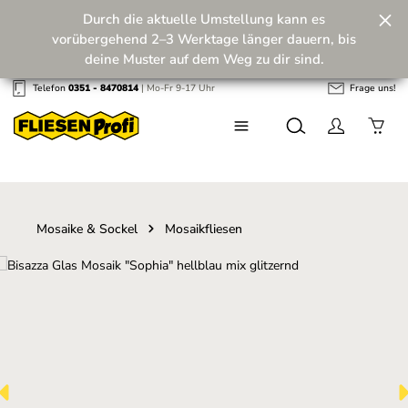
Durch die aktuelle Umstellung kann es
Zum Hauptinhalt springen
vorübergehend 2–3 Werktage länger dauern, bis
deine Muster auf dem Weg zu dir sind.
Telefon
0351 - 8470814
| Mo-Fr 9-17 Uhr
Frage uns!
Wir machen unseren Musterversand fit für die
Zukunft! 💪
Mosaike & Sockel
Mosaikfliesen
Bildergalerie überspringen