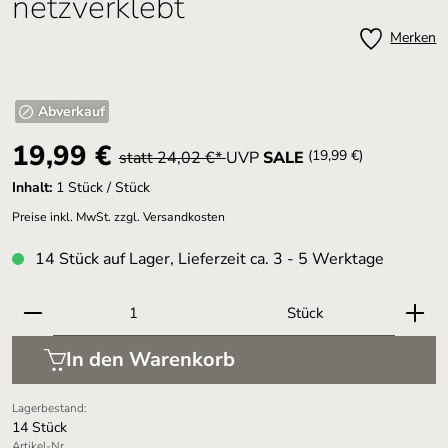
netzverklebt
Merken
Abverkauf
19,99 €
(19,99 €)
statt 24,02 €*
UVP
SALE
Inhalt:
1 Stück / Stück
Preise inkl. MwSt. zzgl. Versandkosten
14 Stück auf Lager, Lieferzeit ca. 3 - 5 Werktage
Produkt Anzahl: Gib den gewünschten Wert ein oder 
Stück
In den Warenkorb
Lagerbestand:
14 Stück
Artikel-Nr.