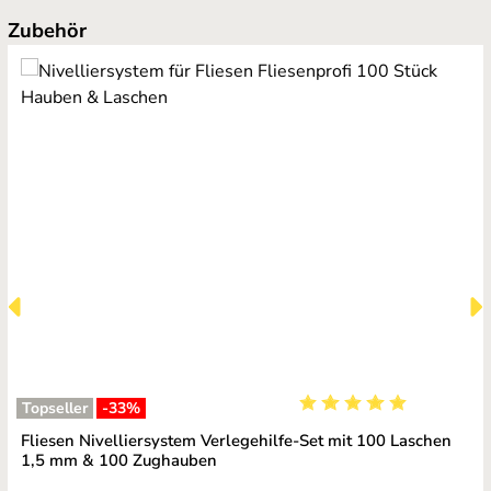
Produktgalerie überspringen
Zubehör
Topseller
-33
%
Durchschnittliche Bewe
Fliesen Nivelliersystem Verlegehilfe-Set mit 100 Laschen
1,5 mm & 100 Zughauben