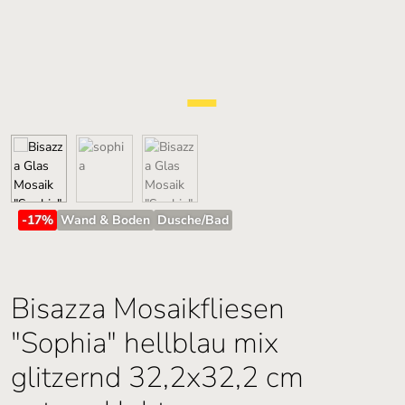
-17
%
Wand & Boden
Dusche/Bad
Bisazza Mosaikfliesen
"Sophia" hellblau mix
glitzernd 32,2x32,2 cm