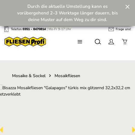
Durch die aktuelle Umstellung kann es
Zum Hauptinhalt springen
vorübergehend 2–3 Werktage länger dauern, bis
deine Muster auf dem Weg zu dir sind.
Telefon
0351 - 8470814
| Mo-Fr 9-17 Uhr
Frage uns!
Wir machen unseren Musterversand fit für die
Zukunft! 💪
Mosaike & Sockel
Mosaikfliesen
Bildergalerie überspringen