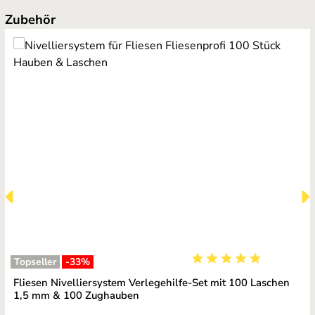
Produktgalerie überspringen
Zubehör
Topseller
-33
%
Durchschnittliche Bewe
Fliesen Nivelliersystem Verlegehilfe-Set mit 100 Laschen
1,5 mm & 100 Zughauben