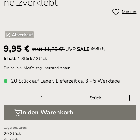
netzverklebt
Merken
Abverkauf
9,95 €
(9,95 €)
statt 11,70 €*
UVP
SALE
Inhalt:
1 Stück / Stück
Preise inkl. MwSt. zzgl. Versandkosten
20 Stück auf Lager, Lieferzeit ca. 3 - 5 Werktage
Produkt Anzahl: Gib den gewünschten Wert ein oder 
Stück
In den Warenkorb
Lagerbestand:
20 Stück
Artikel-Nr.